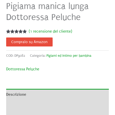
Pigiama manica lunga
Dottoressa Peluche
(
1
recensione del cliente)
Valutato
1
5.00
su 5
Compralo su Amazon
su base di
recensioni
COD:
DP9082
Categoria:
Pigiami ed Intimo per bambina
Dottoressa Peluche
Descrizione
Informazioni aggiuntive