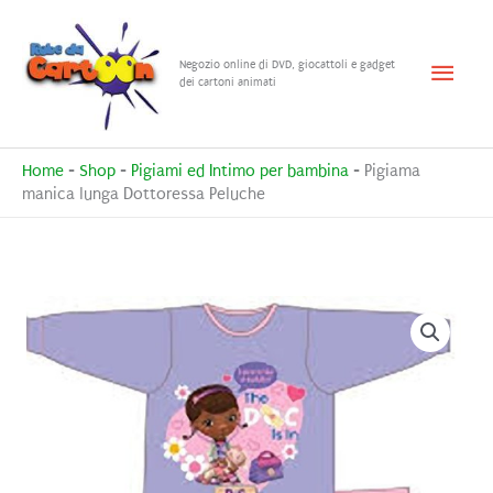
Vai
al
Menu
Negozio online di DVD, giocattoli e gadget
contenuto
dei cartoni animati
princ
Home
-
Shop
-
Pigiami ed Intimo per bambina
-
Pigiama
manica lunga Dottoressa Peluche