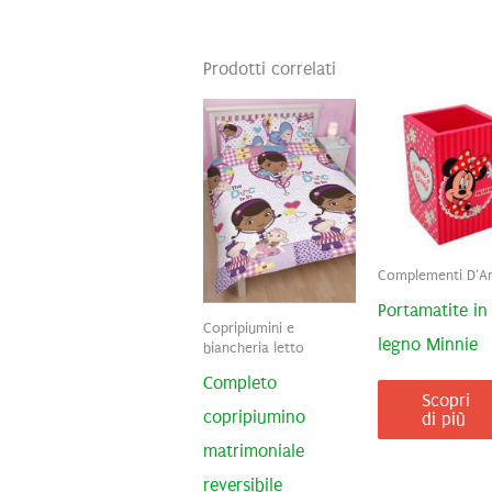
Prodotti correlati
Complementi D'A
Portamatite in
Copripiumini e
legno Minnie
biancheria letto
Completo
Scopri
copripiumino
di più
matrimoniale
reversibile