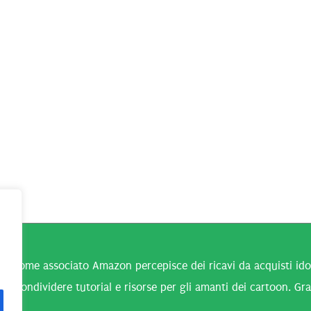
n come associato Amazon percepisce dei ricavi da acquisti idone
 a condividere tutorial e risorse per gli amanti dei cartoon. Gra