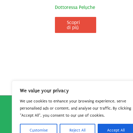
Dottoressa Peluche
Scopri
di più
We value your privacy
We use cookies to enhance your browsing experience, serve
personalised ads or content, and analyse our traffic. By clicking
Copyright © 2026
Robe da Cartoon
| Robe da Cartoo
"Accept All", you consent to our use of cookies.
questo sito per continuare
Customise
Reject All
Accept All