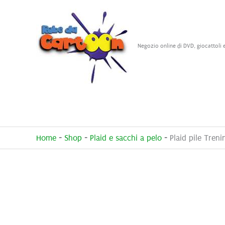
Vai
al
contenuto
Negozio online di DVD, giocattoli 
Home
-
Shop
-
Plaid e sacchi a pelo
-
Plaid pile Tre