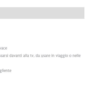
ve
Recensioni (0)
ivace
sarsi davanti alla tv, da usare in viaggio o nelle
ogliente