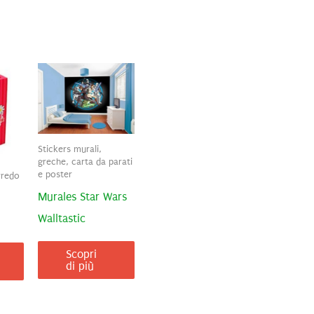
Stickers murali,
greche, carta da parati
e poster
rredo
Murales Star Wars
Walltastic
Scopri
di più