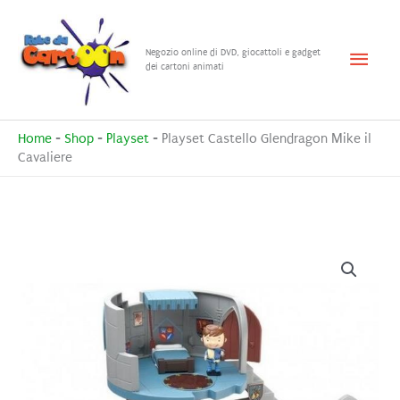
Vai
al
Menu
Negozio online di DVD, giocattoli e gadget
contenuto
dei cartoni animati
princ
Home
-
Shop
-
Playset
-
Playset Castello Glendragon Mike il
Cavaliere