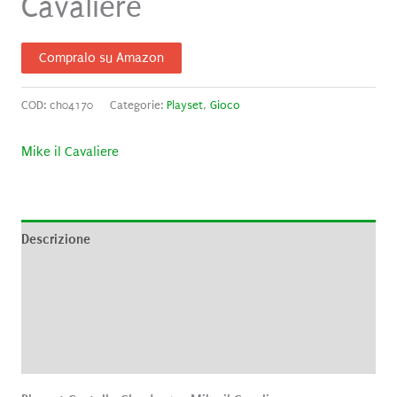
Cavaliere
Compralo su Amazon
COD:
ch04170
Categorie:
Playset
,
Gioco
Mike il Cavaliere
Descrizione
Informazioni aggiuntive
Brand
Recensioni (0)