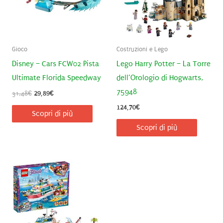
Gioco
Costruzioni e Lego
Disney – Cars FCW02 Pista
Lego Harry Potter – La Torre
Ultimate Florida Speedway
dell’Orologio di Hogwarts,
75948
Il
Il
31,48
€
29,89
€
prezzo
prezzo
124,70
€
originale
attuale
Scopri di più
era:
è:
Scopri di più
31,48€.
29,89€.