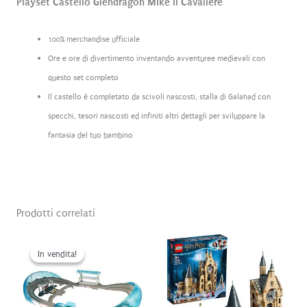
Playset Castello Glendragon Mike il Cavaliere
100% merchandise ufficiale
Ore e ore di divertimento inventando avventuree medievali con
questo set completo
Il castello è completato da scivoli nascosti, stalla di Galahad con
specchi, tesori nascosti ed infiniti altri dettagli per sviluppare la
fantasia del tuo bambino
Prodotti correlati
In vendita!
In vendita!