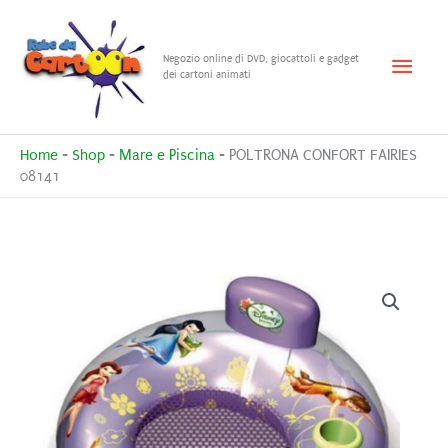
Vai
al
Menu
Negozio online di DVD, giocattoli e gadget
contenuto
dei cartoni animati
princ
Home
-
Shop
-
Mare e Piscina
-
POLTRONA CONFORT FAIRIES
08141