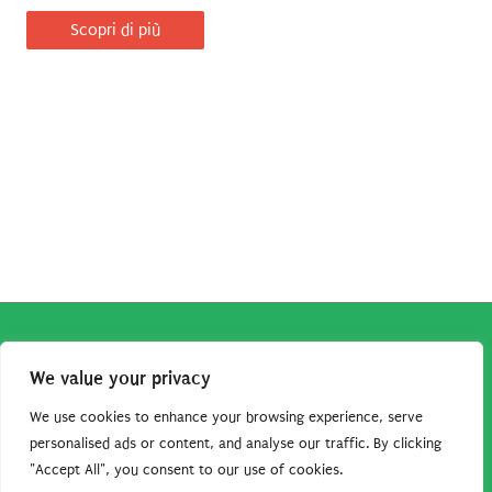
Scopri di più
Copyright © 2026
Robe da Cartoon
| Robe da Cartoon come
We value your privacy
associato Amazon percepisce dei ricavi da acquisti idonei.
Tutti i guadagni sono direttamente reinvestiti in questo sito
We use cookies to enhance your browsing experience, serve
per continuare a condividere tutorial e risorse per gli amanti
personalised ads or content, and analyse our traffic. By clicking
"Accept All", you consent to our use of cookies.
dei cartoon. Grazie per il vostro sostegno!