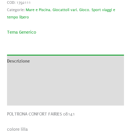
COD:
1792111
Categorie:
Mare e Piscina
,
Giocattoli vari
,
Gioco
,
Sport viaggi e
tempo libero
Tema Generico
Descrizione
Informazioni aggiuntive
Brand
Recensioni (0)
POLTRONA CONFORT FAIRIES 08141
colore lilla