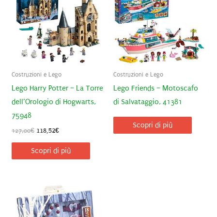
Costruzioni e Lego
Costruzioni e Lego
Lego Harry Potter – La Torre
Lego Friends – Motoscafo
dell’Orologio di Hogwarts,
di Salvataggio, 41381
75948
Scopri di più
Il
Il
127,00
€
118,52
€
prezzo
prezzo
originale
attuale
Scopri di più
era:
è:
127,00€.
118,52€.