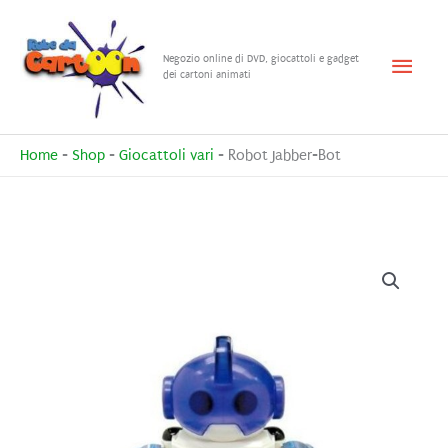
Vai
al
Menu
Negozio online di DVD, giocattoli e gadget
contenuto
dei cartoni animati
princ
Home
-
Shop
-
Giocattoli vari
-
Robot Jabber-Bot