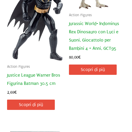
Action Figures
Jurassic World- Indominus
Rex Dinosauro con Luci e
Suoni, Giocattolo per
Bambini 4 + Anni, GCT95
80,00
€
Action Figures
Scopri di più
Justice League Warner Bros
Figurina Batman 30.5 cm
2,69
€
Scopri di più