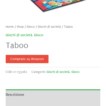
Home
/
Shop
/
Gioco
/
Giochi di società
/ Taboo
Giochi di società
,
Gioco
Taboo
Compralo su Amazon
COD:
01155062
Categorie:
Giochi di società
,
Gioco
Descrizione
Informazioni aggiuntive