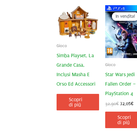
In vendita!
In vendita!
Gioco
Simba Playset, La
Grande Casa,
Gioco
Inclusi Masha E
Star Wars Jedi
Orso Ed Accessori
Fallen Order –
PlayStation 4
Scopri
Il
Il
32,90
€
32,05
€
di più
prezzo
p
originale
at
Scopri
era:
è:
di più
32,90€.
3