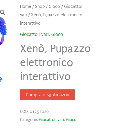
Home
/
Shop
/
Gioco
/
Giocattoli
vari
/ Xenò, Pupazzo elettronico
interattivo
Giocattoli vari
,
Gioco
Xenò, Pupazzo
elettronico
interattivo
Compralo su Amazon
COD:
01251020
Categorie:
Giocattoli vari
,
Gioco