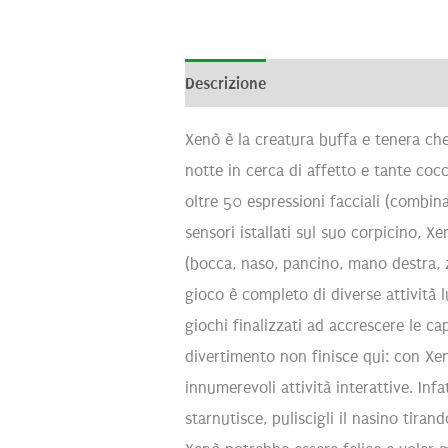
Descrizione
Informazioni aggiunti
Xenò è la creatura buffa e tenera che
notte in cerca di affetto e tante coc
oltre 50 espressioni facciali (combina
sensori istallati sul suo corpicino, Xe
(bocca, naso, pancino, mano destra, z
gioco è completo di diverse attività 
giochi finalizzati ad accrescere le cap
divertimento non finisce qui: con Xen
innumerevoli attività interattive. Inf
starnutisce, puliscigli il nasino tira