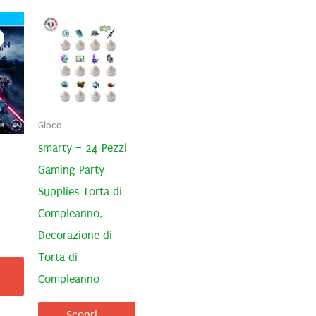
Gioco
smarty – 24 Pezzi
Gaming Party
Supplies Torta di
Compleanno,
Decorazione di
rezzo
Torta di
tuale
Compleanno
2,05€.
Scopri