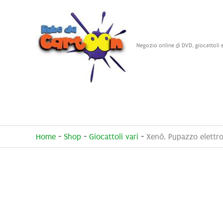
Vai
al
contenuto
Negozio online di DVD, giocattoli 
Home
-
Shop
-
Giocattoli vari
-
Xenò, Pupazzo elettro