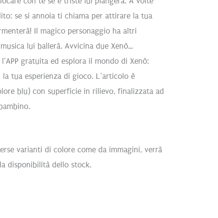
ocare con te se è triste lui piangerà. A volte
to: se si annoia ti chiama per attirare la tua
menterà! Il magico personaggio ha altri
 musica lui ballerà. Avvicina due Xenò…
a l’APP gratuita ed esplora il mondo di Xenò:
i la tua esperienza di gioco. L’articolo è
lore blu) con superficie in rilievo, finalizzata ad
 bambino.
erse varianti di colore come da immagini, verrà
a disponibilità dello stock.