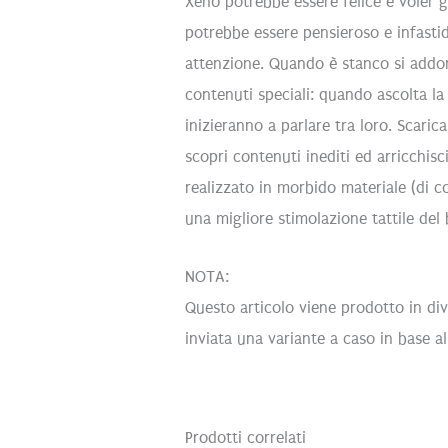
Xenò potrebbe essere felice e voler gi
potrebbe essere pensieroso e infastidi
attenzione. Quando è stanco si addor
contenuti speciali: quando ascolta la
inizieranno a parlare tra loro. Scaric
scopri contenuti inediti ed arricchisc
realizzato in morbido materiale (di co
una migliore stimolazione tattile del
NOTA:
Questo articolo viene prodotto in div
inviata una variante a caso in base all
Prodotti correlati