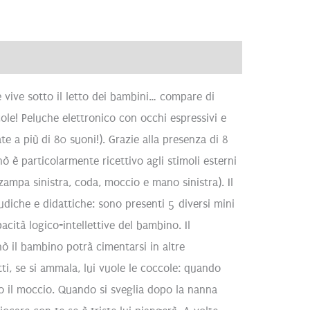
ve
Recensioni (0)
 vive sotto il letto dei bambini… compare di
cole! Peluche elettronico con occhi espressivi e
te a più di 80 suoni!). Grazie alla presenza di 8
nò è particolarmente ricettivo agli stimoli esterni
ampa sinistra, coda, moccio e mano sinistra). Il
ludiche e didattiche: sono presenti 5 diversi mini
acità logico-intellettive del bambino. Il
ò il bambino potrà cimentarsi in altre
atti, se si ammala, lui vuole le coccole: quando
ndo il moccio. Quando si sveglia dopo la nanna