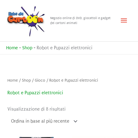
Vai
al
Menu
Negozio online di DVD, giocattoli e gadget
contenuto
dei cartoni animati
princ
Home
-
Shop
-
Robot e Pupazzi elettronici
Home
/
Shop
/
Gioco
/ Robot e Pupazzi elettronici
Robot e Pupazzi elettronici
Ordina
Visualizzazione di 8 risultati
in
base
al
più
recente