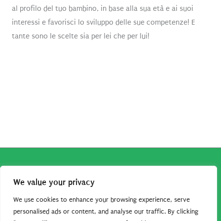
al profilo del tuo bambino, in base alla sua età e ai suoi
interessi e favorisci lo sviluppo delle sue competenze! E
tante sono le scelte sia per lei che per lui!
Copyright © 2026
Robe da Cartoon
| Robe da Cartoon come
We value your privacy
associato Amazon percepisce dei ricavi da acquisti idonei.
Tutti i guadagni sono direttamente reinvestiti in questo sito
We use cookies to enhance your browsing experience, serve
per continuare a condividere tutorial e risorse per gli amanti
personalised ads or content, and analyse our traffic. By clicking