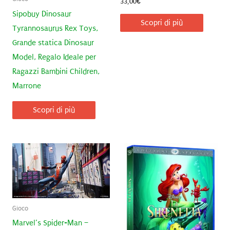
33,00
€
Sipobuy Dinosaur
Scopri di più
Tyrannosaurus Rex Toys,
Grande statica Dinosaur
Model, Regalo Ideale per
Ragazzi Bambini Children,
Marrone
Scopri di più
Gioco
Marvel’s Spider-Man –