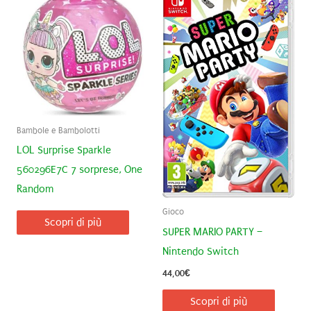
Bambole e Bambolotti
LOL Surprise Sparkle
560296E7C 7 sorprese, One
Random
Gioco
Scopri di più
SUPER MARIO PARTY –
Nintendo Switch
44,00
€
Scopri di più