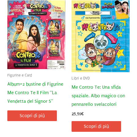
Figurine e Card
Libri e DVD
Album+2 bustine di Figurine
Me Contro Te: Una sfida
Me Contro Te Il Film ”La
spaziale. Albo magico con
Vendetta del Signor S”
pennarello svelacolori
25,59
€
Scopri di più
Scopri di più