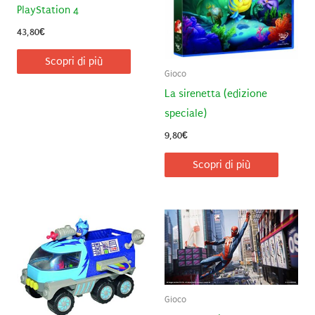
PlayStation 4
43,80
€
Scopri di più
Gioco
La sirenetta (edizione
speciale)
9,80
€
Scopri di più
Gioco