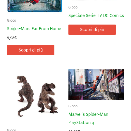
Gioco
Speciale Serie TV DC Comics
Gioco
Spider-Man: Far From Home
Scopri di più
9,98
€
Scopri di più
Gioco
Marvel’s Spider-Man –
PlayStation 4
Gioco