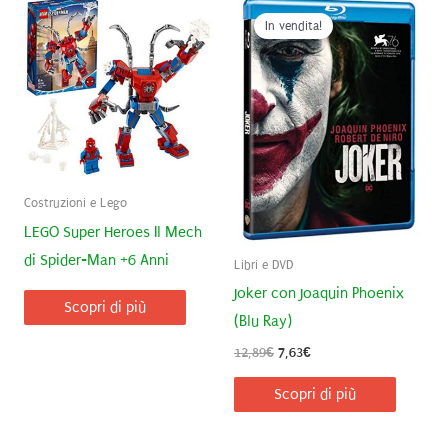
In vendita!
Costruzioni e Lego
LEGO Super Heroes Il Mech
di Spider-Man +6 Anni
Libri e DVD
Joker con Joaquin Phoenix
Scopri di più
(Blu Ray)
Il
Il
12,89
€
7,63
€
prezzo
prezzo
originale
attuale
Scopri di più
era:
è:
12,89€.
7,63€.