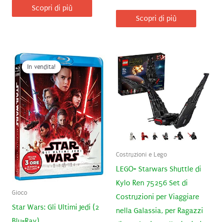
Scopri di più
Scopri di più
In vendita!
Costruzioni e Lego
LEGO- Starwars Shuttle di
Kylo Ren 75256 Set di
Gioco
Costruzioni per Viaggiare
Star Wars: Gli Ultimi Jedi (2
nella Galassia, per Ragazzi
Blu-Ray)