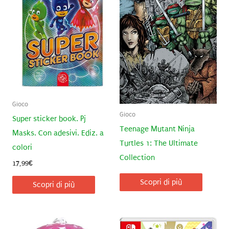
Gioco
Gioco
Super sticker book. Pj
Teenage Mutant Ninja
Masks. Con adesivi. Ediz. a
Turtles 1: The Ultimate
colori
Collection
17,99
€
Scopri di più
Scopri di più