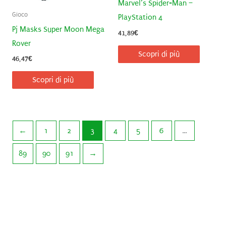
Marvel’s Spider-Man –
Gioco
PlayStation 4
Pj Masks Super Moon Mega
41,89
€
Rover
Scopri di più
46,47
€
Scopri di più
←
1
2
3
4
5
6
…
89
90
91
→