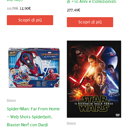
di +10 Anni e Collezionisti
Il
Il
13,75
€
12,90
€
277,49
€
prezzo
prezzo
originale
attuale
Scopri di più
Scopri di più
era:
è:
13,75€.
12,90€.
Gioco
Spider-Man: Far From Home
– Web Shots Spiderbolt,
Gioco
Blaster Nerf con Dardi