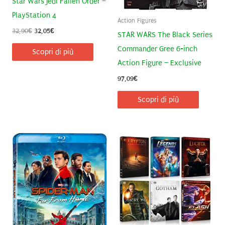
Star Wars Jedi Fallen Order –
PlayStation 4
Action Figures
Il
Il
32,90
€
32,05
€
STAR WARS The Black Series
prezzo
prezzo
originale
attuale
Commander Gree 6-inch
Scopri di più
era:
è:
Action Figure – Exclusive
32,90€.
32,05€.
97,09
€
Scopri di più