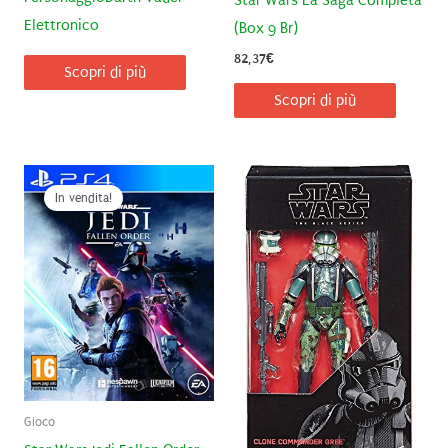
Star Wars La Saga Completa
Elettronico
(Box 9 Br)
82,37
€
Scopri di più
Scopri di più
In vendita!
Gioco