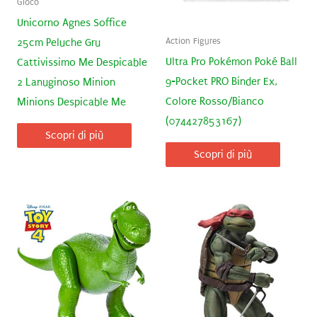
Gioco
Unicorno Agnes Soffice
Action Figures
25cm Peluche Gru
Ultra Pro Pokémon Poké Ball
Cattivissimo Me Despicable
9-Pocket PRO Binder Ex,
2 Lanuginoso Minion
Colore Rosso/Bianco
Minions Despicable Me
(074427853167)
Scopri di più
Scopri di più