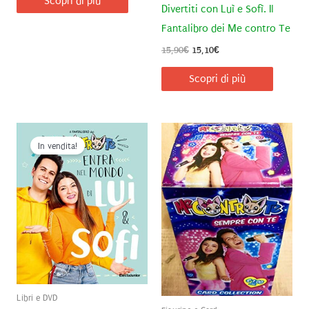
Scopri di più
Divertiti con Luì e Sofì. Il
Fantalibro dei Me contro Te
Il
Il
15,90
€
15,10
€
prezzo
prezzo
originale
attuale
Scopri di più
era:
è:
15,90€.
15,10€.
In vendita!
Libri e DVD