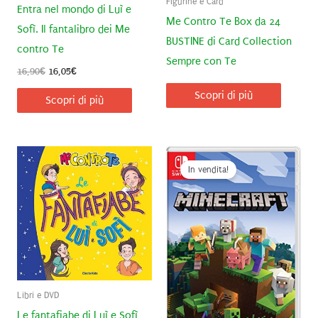
Figurine e Card
Entra nel mondo di Luì e
Me Contro Te Box da 24
Sofì. Il fantalibro dei Me
BUSTINE di Card Collection
contro Te
Sempre con Te
Il
Il
16,90
€
16,05
€
prezzo
prezzo
Scopri di più
originale
attuale
Scopri di più
era:
è:
16,90€.
16,05€.
In vendita!
Libri e DVD
Le fantafiabe di Luì e Sofì