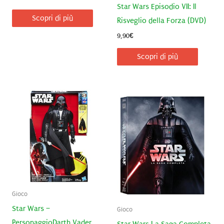
Star Wars Episodio VII: Il
Scopri di più
Risveglio della Forza (DVD)
9,90
€
Scopri di più
Gioco
Star Wars –
Gioco
PersonaggioDarth Vader