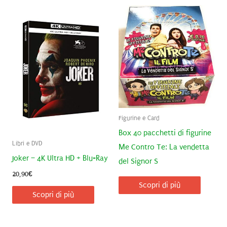
Figurine e Card
Box 40 pacchetti di figurine
Libri e DVD
Me Contro Te: La vendetta
Joker – 4K Ultra HD + Blu-Ray
del Signor S
20,90
€
Scopri di più
Scopri di più