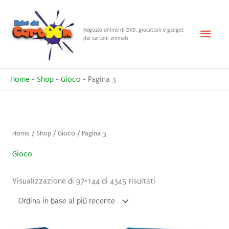
Vai
al
Menu
Negozio online di DVD, giocattoli e gadget
contenuto
dei cartoni animati
princ
Home
-
Shop
-
Gioco
-
Pagina 3
Home
/
Shop
/
Gioco
/ Pagina 3
Gioco
Ordina
Visualizzazione di 97-144 di 4345 risultati
in
base
al
più
recente