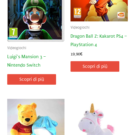
Videogiochi
Dragon Ball Z: Kakarot PS4 –
PlayStation 4
Videogiochi
19,90
€
Luigi’s Mansion 3 –
Nintendo Switch
Scopri di più
Scopri di più