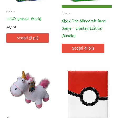
Gioco
Gioco
LEGO Jurassic World
Xbox One Minecraft Base
24,10
€
Game – Limited Edition
[Bundle]
Scopri di più
Scopri di più