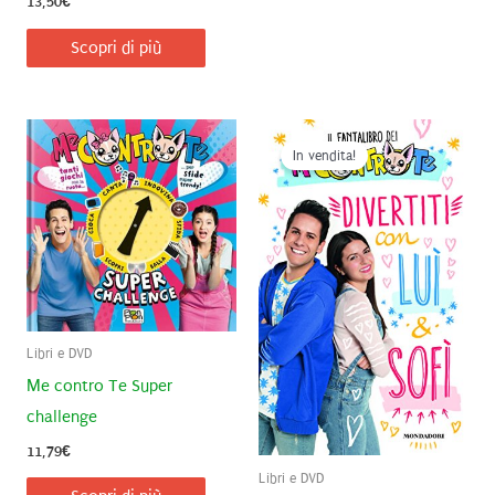
13,50
€
Scopri di più
In vendita!
Libri e DVD
Me contro Te Super
challenge
11,79
€
Libri e DVD