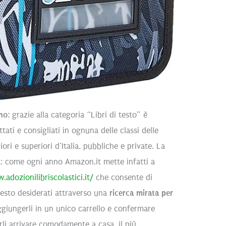
ano
: grazie alla categoria “Libri di testo” è
ttati e consigliati in ognuna delle classi delle
ori e superiori d’Italia, pubbliche e private. La
a: come ogni anno Amazon.it mette infatti a
adozionilibriscolastici.it/
che consente di
 testo desiderati attraverso una
ricerca mirata per
ggiungerli in un unico carrello e confermare
rli arrivare comodamente a casa, il più