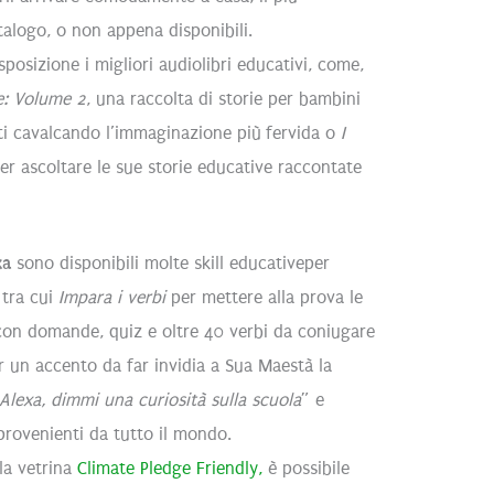
talogo, o non appena disponibili.
posizione i migliori audiolibri educativi, come,
be: Volume 2
, una raccolta di storie per bambini
ti cavalcando l’immaginazione più fervida o
I
er ascoltare le sue storie educative raccontate
xa
sono disponibili molte skill educativeper
 tra cui
Impara i verbi
per mettere alla prova le
 con domande, quiz e oltre 40 verbi da coniugare
 un accento da far invidia a Sua Maestà la
Alexa, dimmi una curiosità sulla scuola
” e
provenienti da tutto il mondo.
lla vetrina
Climate Pledge Friendly,
è possibile