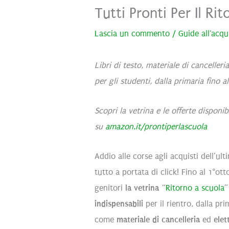
Tutti Pronti Per Il R
Lascia un commento
/
Guide all'acqu
Libri di testo, materiale di cancelleri
per gli studenti, dalla primaria fino al
Scopri la vetrina e le offerte disponibi
su
amazon.it/prontiperlascuola
Addio alle corse agli acquisti dell’ul
tutto a portata di click! Fino al 1°o
genitori
la
vetrina
“
Ritorno a sc
uola
”
indispensabili
per il rientro, dalla prim
come
materiale di cancelleria
ed
elet