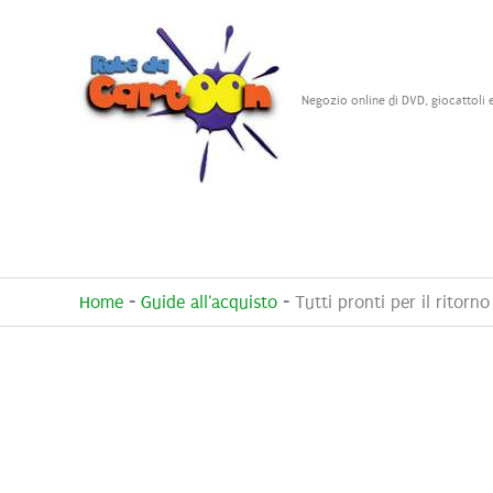
Vai
al
contenuto
Negozio online di DVD, giocattoli 
Home
-
Guide all'acquisto
-
Tutti pronti per il ritor