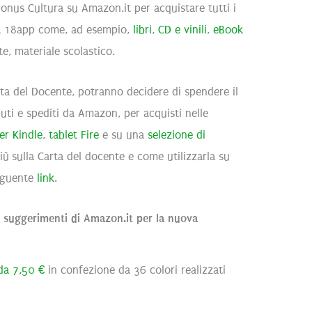
 Bonus Cultura su Amazon.it per acquistare tutti i
ura 18app come, ad esempio,
libri
,
CD e vinili
,
eBook
e, materiale scolastico.
arta del Docente, potranno decidere di spendere il
uti e spediti da Amazon, per acquisti nelle
er Kindle
,
tablet Fire
e su una
selezione di
più sulla Carta del docente e come utilizzarla su
seguente
link
.
: i suggerimenti di Amazon.it per la nuova
 da 7,50 €
in confezione da 36 colori realizzati